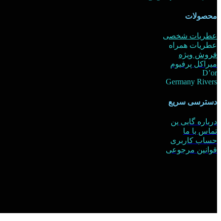
محصولات
عطریات شخصی
عطریات همراه
فروش ویژه
میراکل پرفیوم
D’or
Germany Rivers
دسترسی سریع
درباره گابی ین
تماس با ما
حساب کاربری
قوانین مرجوعی