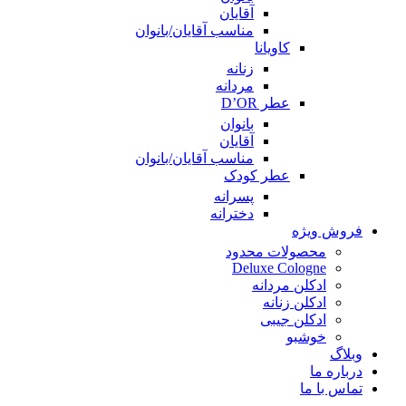
آقایان
مناسب آقایان/بانوان
کاویانا
زنانه
مردانه
عطر D’OR
بانوان
آقایان
مناسب آقایان/بانوان
عطر کودک
پسرانه
دخترانه
فروش ویژه
محصولات محدود
Deluxe Cologne
ادکلن مردانه
ادکلن زنانه
ادکلن جیبی
خوشبو
وبلاگ
درباره ما
تماس با ما