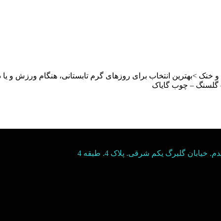
و خنک >بهترین انتخاب برای روزهای گرم تابستانی، هنگام ورزش و یا د
– گلسنگ – چوب گایاک
یابان گلبرگ یکم شرقی. پلاک 4. طبقه 4