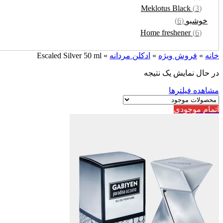
Meklotus Black
(3)
خوشبو
(6)
Home freshener
(6)
خانه
»
فروش ویژه
»
ادکلن مردانه
»
Escaled Silver 50 ml
در حال نمایش یک نتیجه
مشاهده فیلترها
اتمام موجودی