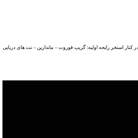
ر کنار استخر رايحه اوليه: گریپ فوروت – ماندارین – نت های دریایی