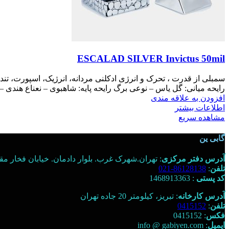
ESCALAD SILVER Invictus 50mil
سمبلی از قدرت ، تحرک و انرژی ادکلنی مردانه، انرژیک، اسپورت، تند 
رايحه ميانی: گل یاس – نوعی برگ رايحه پایه: شاهبوی – نعناع هندی 
افزودن به علاقه مندی
اطلاعات بیشتر
مشاهده سریع
گابی ین
آدرس دفتر مرکزی
: تهران.شهرک غرب. بلوار دادمان. خیابان فخار مقدم. خ
تلفن
:
86128138-021
کد پستی
: 1468913363
آدرس کارخانه
: تبریز، کیلومتر 20 جاده تهران
تلفن
:
0415152
فکس
: 0415152
ایمیل
: info @ gabiyen.com