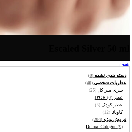
Escaled Silver 50 ml
بستن
دسته-بندی-نشده
(0)
عطریات شخصی
(40)
سری میراکل
(25)
عطر D'OR
(0)
عطر کودک
(3)
کاویانا
(12)
فروش ویژه
(296)
Deluxe Cologne
(9)