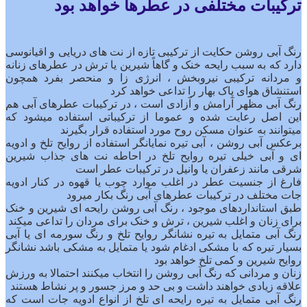
ترکیبات مختلفی در عطرها خواهد بود
رنگ آبی روشن حکایت از ترکیبی تازه از نت های دریایی و اقیانوسی
دارد که به سبب رایحه خنک و گاهاً شیرین یا ترش در عطرهای زنانه
و مردانه ترکیبی نیروبخش ، انرژی زا و‌ منحصر بفرد همچون
استنشاق هوای پاک بهار را تداعی خواهد کرد
‌‌‌‌رنگ آبی مظهر آرامش و آزادی است ، در ترکیبات عطرهای آبی هم
این اصل رعایت شده و‌ عموما از ترکیباتی استفاده میشود که
میتوانند به عنوان مسکن روح مورد استفاده قرار بگیرند
‌‌‌‌برعکس آبی روشن ، آبی تیره نمایانگر استفاده از روایح تلخ و ادویه
ای و آبی خیلی تیره روایح تلخ در احاطه نت های جذاب شیرین
شرقی مانند زعفران یا وانیل در ترکیبات عطر است
‌‌‌‌‌‌فارغ از جنسیت عطر در اغلب موارد چوب یا قهوه در کنار ادویه
جات مختلف در ترکیبات عطرهای آبی رنگ‌ بکار میرود
‌‌‌طبق استانداردهای موجود ، رنگ آبی روشن رایحه ای شیرین و خنک
برای زنان و اغلب شیرین ، ترش و خنک برای مردان را تداعی میکند
‌‌‌‌رنگ آبی متمایل به تیره نشانگر روایح تلخ و رنگ سورمه ای یا آبی
بسیار تیره که با مشکی ادغام شود یا متمایل به مشکی باشد نشانگر
روایح شیرین و کمی تلخ خواهد بود
‌‌‌‌زنان و مردانی که رنگ آبی روشن را انتخاب میکنند احتمالا به ورزش
علاقه زیادی خواهند داشت و بی حد و مرز جسور و پر نشاط هستند
‌‌‌رنگ آبی متمایل به تیره رایحه ای تلخ از انواع ادویه جات است که