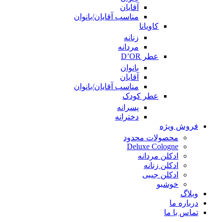
آقایان
مناسب آقایان/بانوان
کاویانا
زنانه
مردانه
عطر D’OR
بانوان
آقایان
مناسب آقایان/بانوان
عطر کودک
پسرانه
دخترانه
فروش ویژه
محصولات محدود
Deluxe Cologne
ادکلن مردانه
ادکلن زنانه
ادکلن جیبی
خوشبو
وبلاگ
درباره ما
تماس با ما