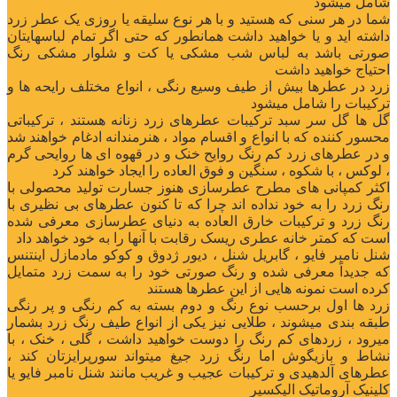
شامل میشود
‌‌شما در هر سنی که هستید و با هر نوع سلیقه یا روزی یک ‌عطر زرد
داشته اید و یا خواهید داشت همانطور که حتی اگر تمام لباسهایتان
صورتی باشد به لباس شب مشکی یا کت و شلوار مشکی رنگ
احتیاج خواهید داشت
‌‌‌زرد در عطرها بیش از طیف وسیع رنگی ، انواع مختلف رایحه ها و
ترکیبات را شامل میشود
‌‌‌گل ها گل سر سبد ترکیبات عطرهای زرد زنانه هستند ، ترکیباتی
محسور کننده که با انواع و اقسام مواد ، هنرمندانه ادغام خواهند شد
و در عطرهای زرد کم رنگ روایح خنک و در قهوه ای ها روایحی گرم
، لوکس ، با شکوه ، سنگین و فوق العاده را ایجاد خواهند کرد
‌‌اکثر کمپانی های مطرح عطرسازی هنوز جسارت تولید محصولی با
رنگ زرد را به خود نداده اند چرا که تا کنون عطرهای بی نظیری با
رنگ زرد و ترکیبات خارق العاده به دنیای عطرسازی معرفی شده
است که کمتر خانه عطری ریسک رقابت با آنها را به خود خواهد داد
‌‌شنل نامبر فایو ، گابریل شنل ، دیور ژدوق و کوکو مادمازل اینتنس
که جدیداً معرفی شده و رنگ صورتی خود را به سمت زرد متمایل
کرده است نمونه هایی از این عطرها هستند
‌‌زرد ها اول برحسب نوع رنگ و دوم بسته به کم رنگی و‌ پر رنگی
طبقه بندی میشوند ، طلایی نیز یکی از انواع طیف رنگ زرد بشمار
میرود ، زردهای کم رنگ را دوست خواهید داشت ، گلی ، خنک ، با
نشاط و بازیگوش اما رنگ زرد جیغ میتواند سورپرایزتان کند ،
عطرهای آلدهیدی و ترکیبات عجیب و غریب مانند شنل نامبر فایو‌ یا
کلینیک آروماتیک الیکسیر