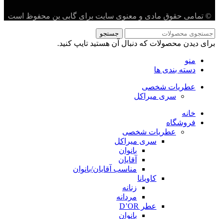
© تمامی حقوق مادی و معنوی سایت برای گابی ین محفوظ است
جستجو
برای دیدن محصولات که دنبال آن هستید تایپ کنید.
منو
دسته بندی ها
عطریات شخصی
سری میراکل
خانه
فروشگاه
عطریات شخصی
سری میراکل
بانوان
آقایان
مناسب آقایان/بانوان
کاویانا
زنانه
مردانه
عطر D’OR
بانوان