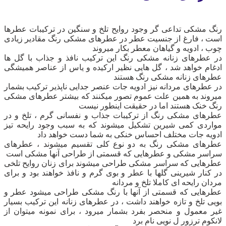
رنگ مشکی تداعی گر وجود روایح تلخ و‌ سنگین در ترکیبات عطرها
است ، فارغ از جنسیت عطر در عطرهای مشکی رنگ مقادیر زیادی
چوب ، ادویه و گیاهان معطر بکار میروند
‌‌‌در عطرهای زنانه مشکی رنگ این ترکیب نافذ و جذاب با گل ها
ادغام خواهد شد ، گل هایی نظیر ارکیده و یاس از عناصر همیشگی
عطرهای زنانه مشکی رنگ هستند
‌‌در عطرهای مردانه نیز ادویه جات عنصر جدایی ناپذیر ترکیب بشمار
میروند به همین علت عموم تصور میکنند که بیشتر عطرهای مشکی
رنگ خنک هستند اما در حقیقت اینطور نیست
‌‌عطرهای مشکی رنگ از ترکیبات جذاب و نفسانی گرم ، تلخ و در
مواردی کمی شیرین تشکیل میشوند که به سبب وجود رایحه تیز
ادویه جات مختلف احساس خنکی به شما دست خواهد داد
‌‌عطرهای مشکی رنگ به دو‌ نوع کلی تقسیم‌ میشوند ، عطرهای
سراسر مشکی و‌ عطرهایی که قسمتی از طراحی آنها مشکی است
‌‌عطرهایی که سراسر مشکی طراحی میشوند برای زنان روایح تلخی
در کنار شیرینی گلها با عطر و‌ بوی گرم و‌ نافذ خواهند بود و برای
مردان رایحه ای کاملا تلخ و مردانه
‌‌‌عطرهایی که قسمتی از آنها با رنگ مشکی طراحی میشود عطر و
بویی تلخ و تازه خواهند داشت ، در عطرهای زنانه این ترکیب بسیار
غیر معمول و منحصر بفرد بشمار میرود ، برای نمونه میتوان از
لانکوم ترزور ل نویی نام برد