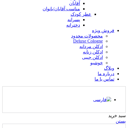
آقایان
مناسب آقایان/بانوان
عطر کودک
پسرانه
دخترانه
فروش ویژه
محصولات محدود
Deluxe Cologne
ادکلن مردانه
ادکلن زنانه
ادکلن جیبی
خوشبو
وبلاگ
درباره ما
تماس با ما
سبد خرید
بستن