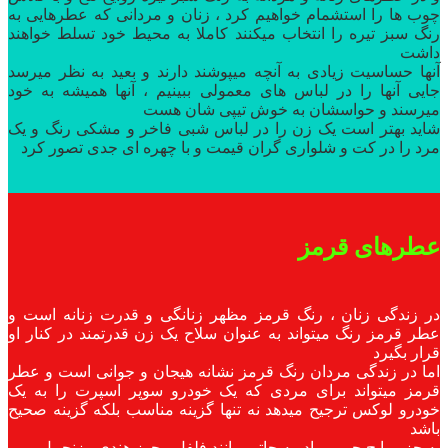
چوب ها را استشمام خواهیم کرد ، زنان و مردانی که عطرهایی به
رنگ سبز تیره را انتخاب میکنند کاملا به محیط خود تسلط خواهند
داشت
‌‌آنها حساسیت زیادی به آنچه میپوشند دارند و‌ بعید به نظر میرسد
جایی آنها را در لباس های معمولی ببینیم ، آنها همیشه به خود
میرسند و حواسشان به خوش تیپی شان هست
‌‌‌‌شاید بهتر است یک زن را در لباس شبی فاخر و‌ مشکی رنگ و یک
مرد را در کت و شلواری گران قیمت و با چهره ای جدی تصور کرد
عطرهای قرمز
در زندگی زنان ، رنگ قرمز مظهر زنانگی و قدرت زنانه است و
عطر قرمز رنگ میتواند به عنوان سلاح یک زن قدرتمند در کنار او
قرار بگیرد
‌‌اما در زندگی مردان رنگ‌ قرمز نشانه هیجان و جوانی است و عطر
قرمز میتواند برای مردی که یک خودرو سوپر اسپرت را به یک
خودرو لوکس ترجیح میدهد نه تنها گزینه مناسب بلکه گزینه صحیح
باشد
‌‌‌به جز روایح چوبی ، ادویه جاتی مانند فلفل ، جوز هندی ، زنجبیل و ‌…