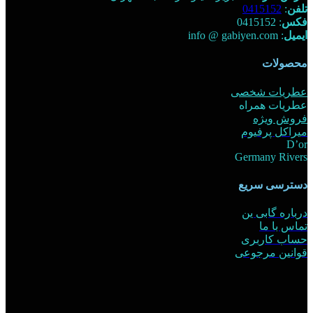
تلفن
:
0415152
فکس
: 0415152
ایمیل
: info @ gabiyen.com
محصولات
عطریات شخصی
عطریات همراه
فروش ویژه
میراکل پرفیوم
D’or
Germany Rivers
دسترسی سریع
درباره گابی ین
تماس با ما
حساب کاربری
قوانین مرجوعی