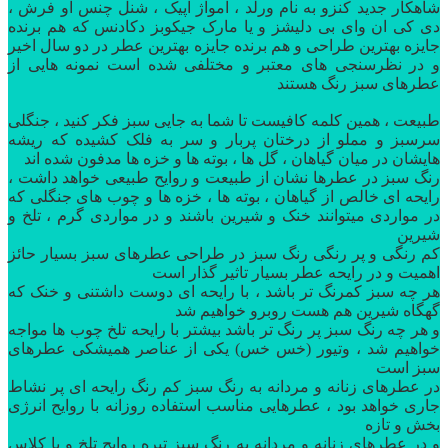
‌‌‌‌‌شاهکار جدید کنزو به نام ورلد ، آموآژ اپیک ، شنل چنس او‌ فرش ،
دی کی ان وای بی دلیشز و یا مارک جیکوبز دکادنس که هم برنده
جایزه بهترین طراحی و هم برنده جایزه بهترین عطر در دو سال اخیر
و‌ در نظرسنجی های معتبر و مختلفی شده است نمونه هایی از
عطرهای سبز رنگ هستند
طبیعت ، همین کلمه کافیست تا شما به جایی سبز فکر کنید ، جنگلی
سرسبز و مملو از درختان پربار و سر به فلک‌ کشیده که ریشه
هایشان در میان گیاهان ، گل ها ، بوته ها و خزه ها مدفون شده اند
‌‌‌‌رنگ سبز در عطرها نشان از طبیعت و‌ روایح طبیعی خواهد داشت ،
رایحه ای خالص از گیاهان ، بوته ها ، خزه ها و چوب های جنگلی که
در مواردی‌ میتوانند خنک و شیرین‌ باشند و‌ در مواردی گرم ، تلخ و
شیرین
‌‌‌‌کم رنگی و پر رنگی رنگ سبز در طراحی عطرهای سبز بسیار حائز
اهمیت و در رایحه عطر بسیار تاثیر گذار است
‌‌‌‌هر چه سبز کمرنگ تر باشد ، با رایحه ای دوست داشتنی و خنک که
گهگاه شیرین هم هست روبرو خواهیم‌ شد
‌‌‌‌و هر چه رنگ سبز پر رنگ‌ تر باشد بیشتر با رایحه تلخ چوب ها مواجه
خواهیم شد ، وتیور (خس خس) یکی از عناصر همیشکی عطرهای
سبز است
‌‌‌در عطرهای زنانه و‌ مردانه به رنگ سبز کم رنگ رایحه ای پر نشاط
جاری خواهد بود ، عطرهایی مناسب استفاده روزانه با روایح انرژی
بخش و تازه
‌‌و در عطرهای زنانه و مردانه به رنگ سبز تیره روایح تلخ و با کلاس