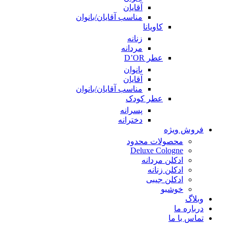
آقایان
مناسب آقایان/بانوان
کاویانا
زنانه
مردانه
عطر D’OR
بانوان
آقایان
مناسب آقایان/بانوان
عطر کودک
پسرانه
دخترانه
فروش ویژه
محصولات محدود
Deluxe Cologne
ادکلن مردانه
ادکلن زنانه
ادکلن جیبی
خوشبو
وبلاگ
درباره ما
تماس با ما