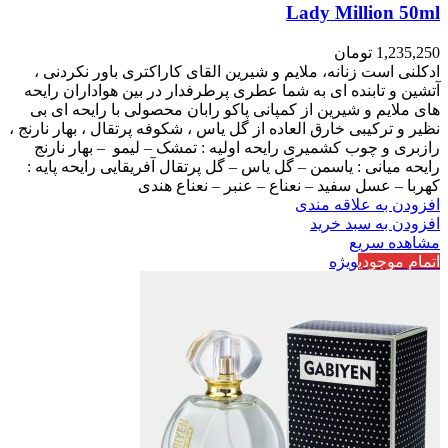
Lady Million 50ml
1,235,250
تومان
ادکلنی است زنانه، ملایم و شیرین القای کاراکتری باور نکردنی ،
آتشین و تابنده ای به شما عطری پرطرفدار در بین هواداران رایحه
های ملایم و شیرین از کمپانی پاکو رابان محصولی با رایحه ای بی
نظیر و ترکیبی خارق العاده از گل یاس ، شکوفه پرتقال ، بهار نارنج ،
رازبری و چوب کشمیری رایحه اولیه : تمشک – لیمو – بهار نارنج
رایحه میانی : یاسمن – گل یاس – گل پرتقال آفریقایی رایحه پایه :
کهربا – عسل سفید – نعناع – عنبر – نعناع هندی
افزودن به علاقه مندی
افزودن به سبد خرید
مشاهده سریع
اتمام موجودی
ویژه