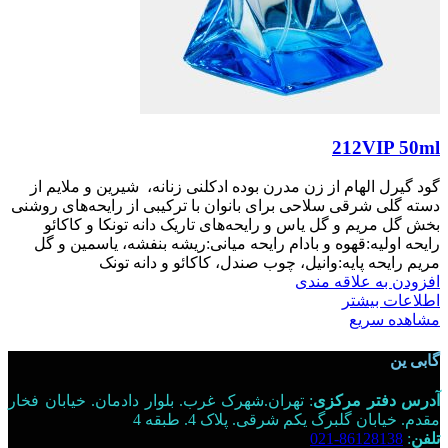
212VIP 50ml
گود گیرل الهام از زن مدرن بوده ادکلنی زنانه، شیرین و ملایم از
دسته گلی شرقی سلاحی برای بانوان با ترکیبی از رایحه‌های روشنی
بخش گل مریم و گل یاس و رایحه‌های تاریک دانه تونکا و کاکائو
رایحه اولیه:قهوه و بادام رایحه میانی:ریشه بنفشه، یاسمین و گل
مریم رایحه پایه:وانیل، چوب صندل، کاکائو و دانه تونک
افزودن به علاقه مندی
اطلاعات بیشتر
مشاهده سریع
گابی ین
آدرس دفتر مرکزی
: تهران.شهرک غرب. بلوار دادمان. خیابان فخار
مقدم. خیابان گلبرگ یکم شرقی. پلاک 4. طبقه 4
تلفن
:
86128138-021