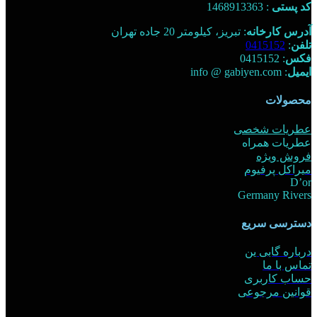
کد پستی
: 1468913363
آدرس کارخانه
: تبریز، کیلومتر 20 جاده تهران
تلفن
:
0415152
فکس
: 0415152
ایمیل
: info @ gabiyen.com
محصولات
عطریات شخصی
عطریات همراه
فروش ویژه
میراکل پرفیوم
D’or
Germany Rivers
دسترسی سریع
درباره گابی ین
تماس با ما
حساب کاربری
قوانین مرجوعی