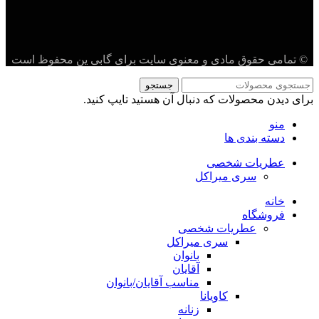
© تمامی حقوق مادی و معنوی سایت برای گابی ین محفوظ است
جستجو
برای دیدن محصولات که دنبال آن هستید تایپ کنید.
منو
دسته بندی ها
عطریات شخصی
سری میراکل
خانه
فروشگاه
عطریات شخصی
سری میراکل
بانوان
آقایان
مناسب آقایان/بانوان
کاویانا
زنانه