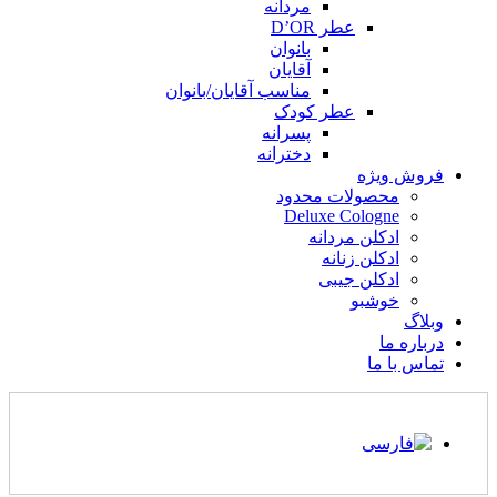
مردانه
عطر D’OR
بانوان
آقایان
مناسب آقایان/بانوان
عطر کودک
پسرانه
دخترانه
فروش ویژه
محصولات محدود
Deluxe Cologne
ادکلن مردانه
ادکلن زنانه
ادکلن جیبی
خوشبو
وبلاگ
درباره ما
تماس با ما