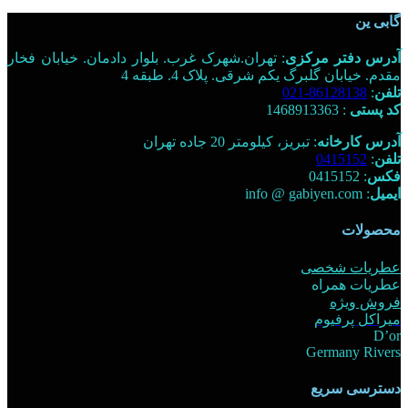
گابی ین
آدرس دفتر مرکزی
: تهران.شهرک غرب. بلوار دادمان. خیابان فخار
مقدم. خیابان گلبرگ یکم شرقی. پلاک 4. طبقه 4
تلفن
:
86128138-021
کد پستی
: 1468913363
آدرس کارخانه
: تبریز، کیلومتر 20 جاده تهران
تلفن
:
0415152
فکس
: 0415152
ایمیل
: info @ gabiyen.com
محصولات
عطریات شخصی
عطریات همراه
فروش ویژه
میراکل پرفیوم
D’or
Germany Rivers
دسترسی سریع