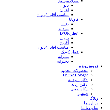
سری میراکل
بانوان
آقایان
مناسب آقایان/بانوان
کاویانا
زنانه
مردانه
عطر D’OR
بانوان
آقایان
مناسب آقایان/بانوان
عطر کودک
پسرانه
دخترانه
فروش ویژه
محصولات محدود
Deluxe Cologne
ادکلن مردانه
ادکلن زنانه
ادکلن جیبی
خوشبو
وبلاگ
درباره ما
تماس با ما