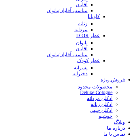
آقایان
مناسب آقایان/بانوان
کاویانا
زنانه
مردانه
عطر D’OR
بانوان
آقایان
مناسب آقایان/بانوان
عطر کودک
پسرانه
دخترانه
فروش ویژه
محصولات محدود
Deluxe Cologne
ادکلن مردانه
ادکلن زنانه
ادکلن جیبی
خوشبو
وبلاگ
درباره ما
تماس با ما