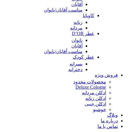
آقایان
مناسب آقایان/بانوان
کاویانا
زنانه
مردانه
عطر D’OR
بانوان
آقایان
مناسب آقایان/بانوان
عطر کودک
پسرانه
دخترانه
فروش ویژه
محصولات محدود
Deluxe Cologne
ادکلن مردانه
ادکلن زنانه
ادکلن جیبی
خوشبو
وبلاگ
درباره ما
تماس با ما