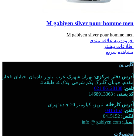
M gabiyen silver pour homme men
M gabiyen silver pour homme men
افزودن به علاقه مندی
اطلاعات بیشتر
مشاهده سریع
گابی ین
آدرس دفتر مرکزی
: تهران.شهرک غرب. بلوار دادمان. خیابان فخار
مقدم. خیابان گلبرگ یکم شرقی. پلاک 4. طبقه 4
تلفن
:
86128138-021
کد پستی
: 1468913363
آدرس کارخانه
: تبریز، کیلومتر 20 جاده تهران
تلفن
:
0415152
فکس
: 0415152
ایمیل
: info @ gabiyen.com
محصولات