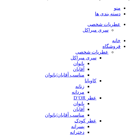
منو
دسته بندی ها
عطریات شخصی
سری میراکل
خانه
فروشگاه
عطریات شخصی
سری میراکل
بانوان
آقایان
مناسب آقایان/بانوان
کاویانا
زنانه
مردانه
عطر D’OR
بانوان
آقایان
مناسب آقایان/بانوان
عطر کودک
پسرانه
دخترانه