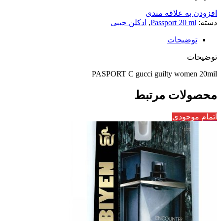
افزودن به علاقه مندی
دسته:
Passport 20 ml
,
ادکلن جیبی
توضیحات
توضیحات
PASPORT C gucci guilty women 20mil
محصولات مرتبط
اتمام موجودی