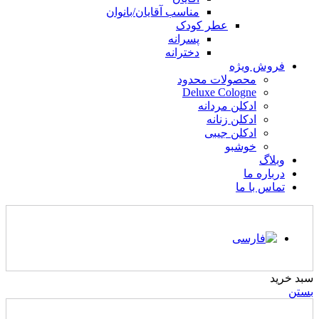
مناسب آقایان/بانوان
عطر کودک
پسرانه
دخترانه
فروش ویژه
محصولات محدود
Deluxe Cologne
ادکلن مردانه
ادکلن زنانه
ادکلن جیبی
خوشبو
وبلاگ
درباره ما
تماس با ما
سبد خرید
بستن