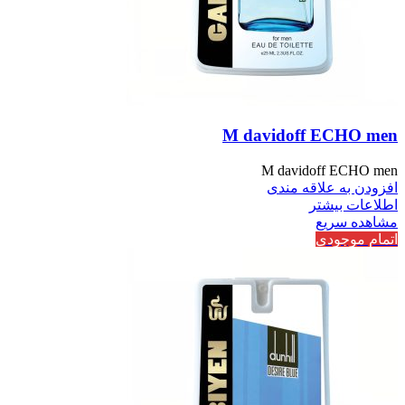
M davidoff ECHO men
M davidoff ECHO men
افزودن به علاقه مندی
اطلاعات بیشتر
مشاهده سریع
اتمام موجودی