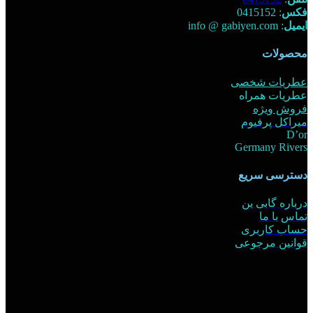
فکس
: 0415152
ایمیل
: info @ gabiyen.com
محصولات
عطریات شخصی
عطریات همراه
فروش ویژه
میراکل پرفیوم
D’or
Germany Rivers
دسترسی سریع
درباره گابی ین
تماس با ما
حساب کاربری
قوانین مرجوعی