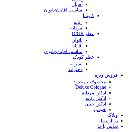
آقایان
مناسب آقایان/بانوان
کاویانا
زنانه
مردانه
عطر D’OR
بانوان
آقایان
مناسب آقایان/بانوان
عطر کودک
پسرانه
دخترانه
فروش ویژه
محصولات محدود
Deluxe Cologne
ادکلن مردانه
ادکلن زنانه
ادکلن جیبی
خوشبو
وبلاگ
درباره ما
تماس با ما