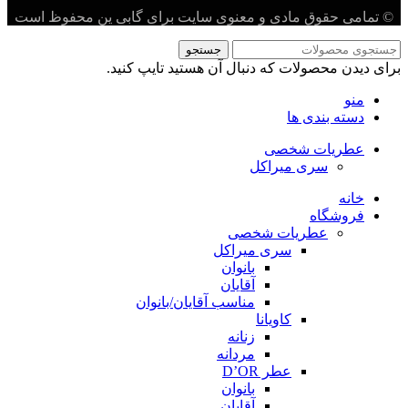
© تمامی حقوق مادی و معنوی سایت برای گابی ین محفوظ است
جستجو
برای دیدن محصولات که دنبال آن هستید تایپ کنید.
منو
دسته بندی ها
عطریات شخصی
سری میراکل
خانه
فروشگاه
عطریات شخصی
سری میراکل
بانوان
آقایان
مناسب آقایان/بانوان
کاویانا
زنانه
مردانه
عطر D’OR
بانوان
آقایان