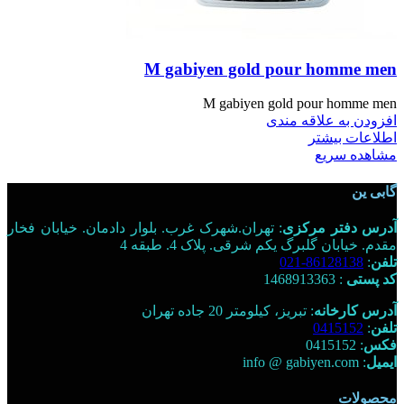
M gabiyen gold pour homme men
M gabiyen gold pour homme men
افزودن به علاقه مندی
اطلاعات بیشتر
مشاهده سریع
گابی ین
آدرس دفتر مرکزی
: تهران.شهرک غرب. بلوار دادمان. خیابان فخار
مقدم. خیابان گلبرگ یکم شرقی. پلاک 4. طبقه 4
تلفن
:
86128138-021
کد پستی
: 1468913363
آدرس کارخانه
: تبریز، کیلومتر 20 جاده تهران
تلفن
:
0415152
فکس
: 0415152
ایمیل
: info @ gabiyen.com
محصولات