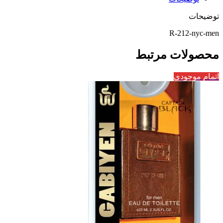
توضیحات
R-212-nyc-men
محصولات مرتبط
اتمام موجودی