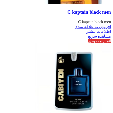
C kaptain black men
C kaptain black men
افزودن به علاقه مندی
اطلاعات بیشتر
مشاهده سریع
اتمام موجودی