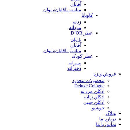
آقایان
مناسب آقایان/بانوان
کاویانا
زنانه
مردانه
عطر D’OR
بانوان
آقایان
مناسب آقایان/بانوان
عطر کودک
پسرانه
دخترانه
فروش ویژه
محصولات محدود
Deluxe Cologne
ادکلن مردانه
ادکلن زنانه
ادکلن جیبی
خوشبو
وبلاگ
درباره ما
تماس با ما