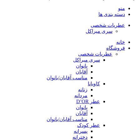
منو
دسته بندی ها
عطریات شخصی
سری میراکل
خانه
فروشگاه
عطریات شخصی
سری میراکل
بانوان
آقایان
مناسب آقایان/بانوان
کاویانا
زنانه
مردانه
عطر D’OR
بانوان
آقایان
مناسب آقایان/بانوان
عطر کودک
پسرانه
دخترانه