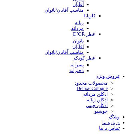
آقایان
مناسب آقایان/بانوان
کاویانا
زنانه
مردانه
عطر D’OR
بانوان
آقایان
مناسب آقایان/بانوان
عطر کودک
پسرانه
دخترانه
فروش ویژه
محصولات محدود
Deluxe Cologne
ادکلن مردانه
ادکلن زنانه
ادکلن جیبی
خوشبو
وبلاگ
درباره ما
تماس با ما