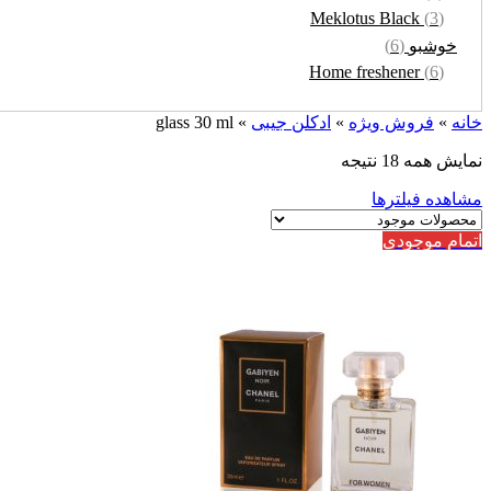
Meklotus Black
(3)
خوشبو
(6)
Home freshener
(6)
خانه
»
فروش ویژه
»
ادکلن جیبی
»
glass 30 ml
نمایش همه 18 نتیجه
مشاهده فیلترها
اتمام موجودی