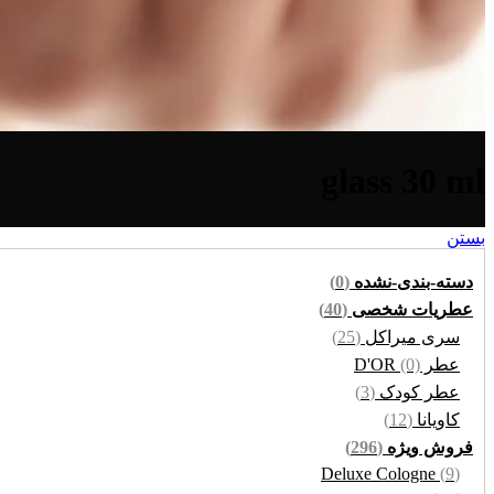
glass 30 ml
بستن
دسته-بندی-نشده
(0)
عطریات شخصی
(40)
سری میراکل
(25)
عطر D'OR
(0)
عطر کودک
(3)
کاویانا
(12)
فروش ویژه
(296)
Deluxe Cologne
(9)